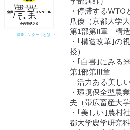
学部講師）
・停滞するWTO
爪優（京都大学大
第1部第II章 
農業コンクールとは
・｢構造改革｣の
授）
・｢白書｣にみる
第1部第III章
活力ある美しい
・環境保全型農
夫（帯広畜産大学
・｢美しい｣農村
都大学農学研究科