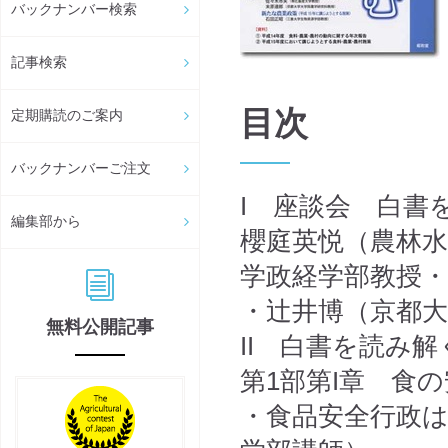
バックナンバー検索
記事検索
目次
定期購読のご案内
バックナンバーご注文
I 座談会 白書
編集部から
櫻庭英悦（農林水
学政経学部教授・
・辻井博（京都大
無料公開記事
II 白書を読み解
第1部第I章 食
・食品安全行政